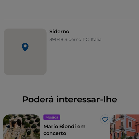
honra de Maria Santíssima de Portosalvo.
É uma noite a não perder, que faz parte da digressão
da artista romana relacionada com o
álbum
Nostalgia
, uma obra repleta de colaborações
Siderno
excecionais com nomes como Mahmood, Neffa, Carl
89048 Siderno RC, Italia
Brave e Antonio Di Martino. Em palco, Noemi
apresentará toda a potência da sua voz
extraordinária – a mesma que, desde a sua estreia no
X Factor em 2008, a tornou uma das protagonistas
indiscutíveis da cena musical italiana.
É a ocasião perfeita para descobrir Siderno e a sua
verdadeira alma, entre o mar, o folclore e a grande
Poderá interessar-lhe
música ao vivo.
Música
Gosto
Mario Biondi em
concerto