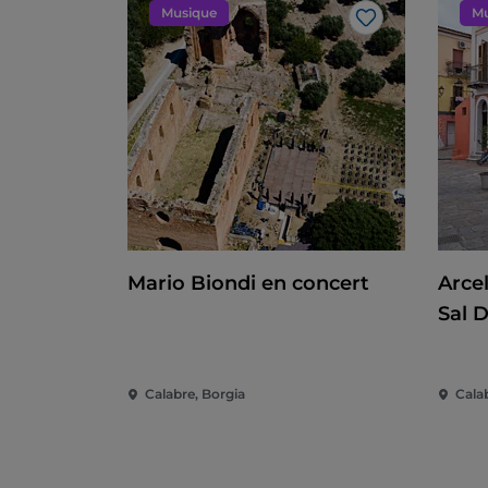
Musique
Mu
J’aime
Mario Biondi en concert
Arcel
Sal D
Calabre, Borgia
Calab