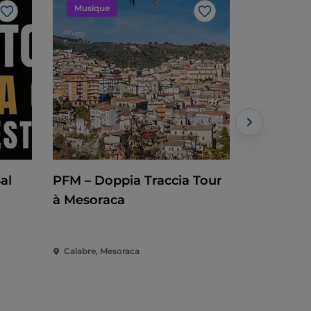
Musique
Musique
J’aime
J’aime
al
PFM – Doppia Traccia Tour
Crotone 
à Mesoraca
Francesc
Calabre, Mesoraca
Calabre, Cr