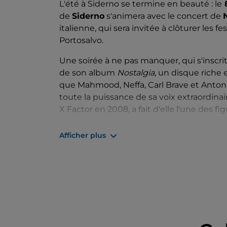
L'été à Siderno se termine en beauté : le
8
de
Siderno
s'animera avec le concert de
italienne, qui sera invitée à clôturer les f
Portosalvo.
Une soirée à ne pas manquer, qui s'inscrit
de son album
Nostalgia
, un disque riche
que Mahmood, Neffa, Carl Brave et Antoni
toute la puissance de sa voix extraordina
X Factor en 2008, a fait d'elle l'une des 
italienne.
Afficher plus
C'est l'occasion idéale de découvrir Side
folklore et superbe concert live.