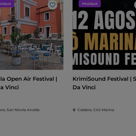
sique
Musique
J’aime
la Open Air Festival |
KrimiSound Festival | S
a Vinci
Da Vinci
re, San Nicola Arcella
Calabre, Cirò Marina