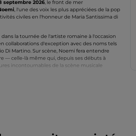
 septembre 2026
, le front de mer
Noemi
, l'une des voix les plus appréciées de la pop
estivités civiles en l'honneur de Maria Santissima di
 dans la tournée de l'artiste romaine à l'occasion
 en collaborations d'exception avec des noms tels
o Di Martino. Sur scène, Noemi fera entendre
ire — celle-là même qui, depuis ses débuts à
figures incontournables de la scène musicale
rno et son âme la plus authentique, entre mer,