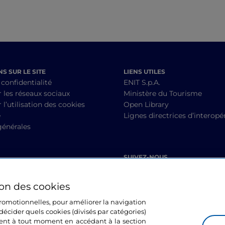
S SUR LE SITE
LIENS UTILES
 confidentialité
ENIT S.p.A.
r les réseaux sociaux
Ministère du Tourisme
 l’utilisation des cookies
Open Library
é
Lignes directrices d’interopér
générales
SUIVEZ-NOUS
ion des cookies
 promotionnelles, pour améliorer la navigation
décider quels cookies (divisés par catégories)
ment à tout moment en accédant à la section