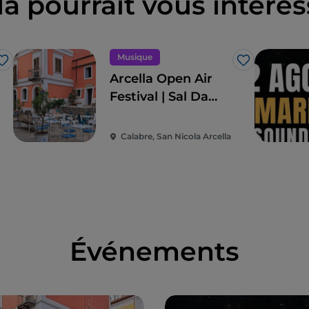
la pourrait vous intéres
Musique
J’aime
J’aime
Arcella Open Air
Festival | Sal Da
Vinci
Calabre, San Nicola Arcella
Événements