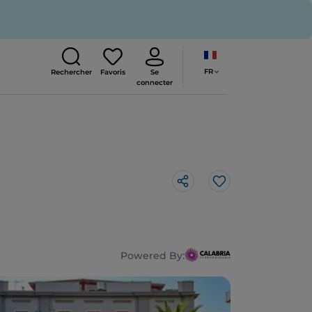
FR
Rechercher
Favoris
Se
connecter
J’aime
Powered By: