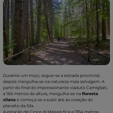
Durante um troço, segue-se a estrada provincial,
depois mergulha-se na natureza mais selvagem. A
partir do final do impressionante viaduto Camigliati,
a 166 metros de altura, mergulha-se na
floresta
silana
e começa-se a subir até ao coração do
planalto da Sila.
A estação de Croce di Magara fica a 1354 metros,