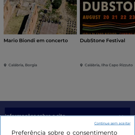
Mario Biondi em concerto
DubStone Festival
Calábria, Borgia
Calábria, Ilha Capo Rizzuto
Informações sobre o site
Continue sem aceitar
Preferência sobre o consentimento
Ligações úteis