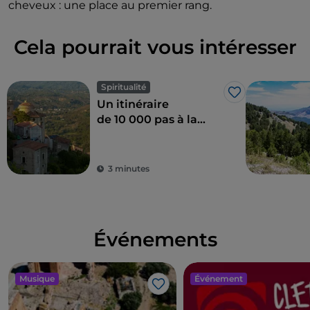
cheveux : une place au premier rang.
Cela pourrait vous intéresser
Spiritualité
J’aime
Un itinéraire
de 10 000 pas à la
découverte du Mont
Sacré de Laino Borgo
3 minutes
Événements
Musique
Événement
J’aime