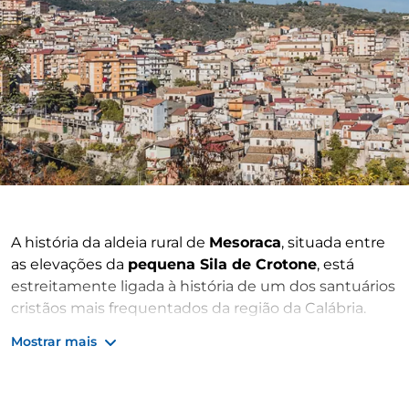
A história da aldeia rural de
Mesoraca
, situada entre
as elevações da
pequena Sila de Crotone
, está
estreitamente ligada à história de um dos santuários
cristãos mais frequentados da região da Calábria.
Rodeado por uma paisagem autêntica e intocada,
Mostrar mais
o
santuário de Mesoraca
desenvolveu-se em torno
de uma estátua muito venerada, concluída em
1630
.
A escultura em madeira representa a cena