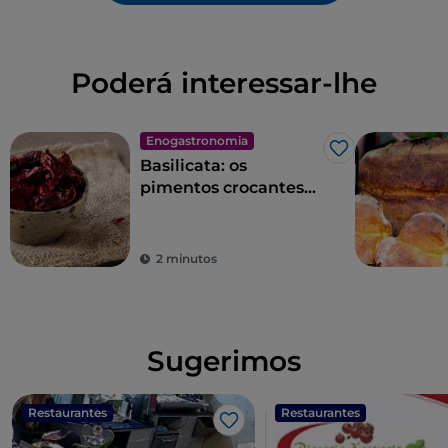
Poderá interessar-lhe
Enogastronomia
Gosto
Basilicata: os
pimentos crocantes
"cruschi" de Senise
2 minutos
Sugerimos
Restaurantes
Restaurantes
Gosto