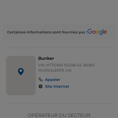
Paiement avec Satispay
Visa
Wi-Fi
Certaines informations sont fournies par :
Guichet automatique
Salle de bain pour personnes à mobilité réduite
Cocktail
Bunker
VIA VITTORIA SS248 43, 36065
MUSSOLENTE (VI)
Appeler
Site Internet
OPÉRATEUR DU SECTEUR