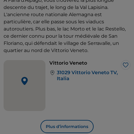
À Farra d'Alpago, vous trouverez la plus longue
descente du trajet, le long de la Val Lapisina.
L'ancienne route nationale Alemagna est
particulière, car elle passe sous les viaducs
autoroutiers. Plus bas, le lac Morto et le lac Restello,
ce dernier connu pour la tour médiévale de San
Floriano, qui défendait le village de Serravalle, un
quartier au nord de Vittorio Veneto.
Vittorio Veneto
J’a
31029 Vittorio Veneto TV,
Italia
Plus d’informations