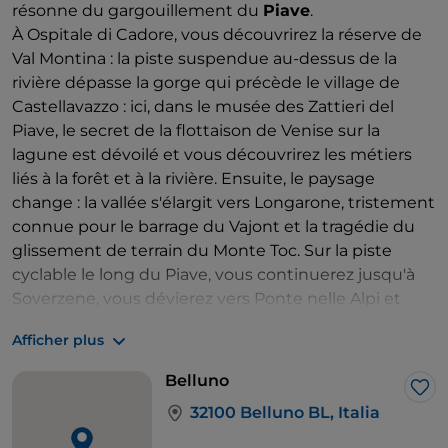
résonne du gargouillement du
Piave
.
À Ospitale di Cadore, vous découvrirez la réserve de
Val Montina : la piste suspendue au-dessus de la
rivière dépasse la gorge qui précède le village de
Castellavazzo : ici, dans le musée des Zattieri del
Piave, le secret de la flottaison de Venise sur la
lagune est dévoilé et vous découvrirez les métiers
liés à la forêt et à la rivière. Ensuite, le paysage
change : la vallée s'élargit vers Longarone, tristement
connue pour le barrage du Vajont et la tragédie du
glissement de terrain du Monte Toc. Sur la piste
cyclable le long du Piave, vous continuerez jusqu'à
Soverzene, vous dévierez vers Ponte nelle Alpi et
vous atteindrez
Belluno
.
Afficher plus
Belluno
J’a
32100 Belluno BL, Italia