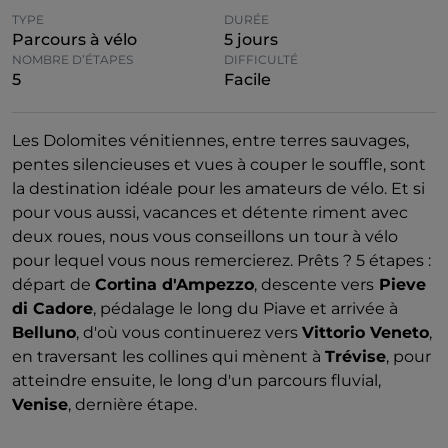
TYPE
DURÉE
Parcours à vélo
5 jours
NOMBRE D’ÉTAPES
DIFFICULTÉ
5
Facile
Les Dolomites vénitiennes, entre terres sauvages,
pentes silencieuses et vues à couper le souffle, sont
la destination idéale pour les amateurs de vélo. Et si
pour vous aussi, vacances et détente riment avec
deux roues, nous vous conseillons un tour à vélo
pour lequel vous nous remercierez. Prêts ? 5 étapes :
départ de
Cortina d'Ampezzo
, descente vers
Pieve
di Cadore
, pédalage le long du Piave et arrivée à
Belluno
, d'où vous continuerez vers
Vittorio Veneto
,
en traversant les collines qui mènent à
Trévise
, pour
atteindre ensuite, le long d'un parcours fluvial,
Venise
, dernière étape.