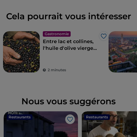
Cela pourrait vous intéresser
Gastronomie
J’aime
Entre lac et collines,
l'huile d'olive vierge
extra du lac de Garde
AOP
2 minutes
Nous vous suggérons
Restaurants
Restaurants
J’aime