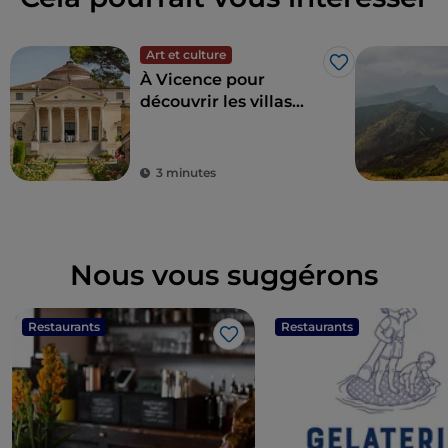
Art et culture
J’aime
À Vicence pour
découvrir les villas
palladiennes et autres
sites cachés
3 minutes
Nous vous suggérons
Restaurants
Restaurants
J’aime