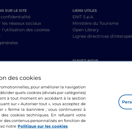
S SUR LE SITE
LIENS UTILES
 confidentialité
ENIT S.p.A.
r les réseaux sociaux
Ministère du Tourisme
 l’utilisation des cookies
Open Library
é
Lignes directrices d’interopér
générales
SUIVEZ-NOUS
ion des cookies
 promotionnelles, pour améliorer la navigation
décider quels cookies (divisés par catégories)
ment à tout moment en accédant à la section
Pers
quant sur « Autoriser tout », vous acceptez de
mer » ferme la bannière ; vous continuerez à
n des cookies techniques. En refusant votre
er des contenus personnalisés en fonction de
tez notre
Politique sur les cookies