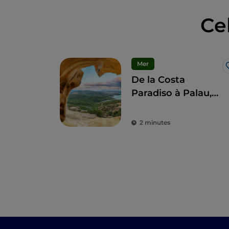
Ce
Mer
De la Costa
Paradiso à Palau,
entre plages et
culture
2 minutes