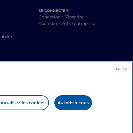
SE CONNECTER
Connexion / S’inscrire
Accréditez votre entreprise
abilité
Fermer
onnalisez les cookies
Autoriser tous