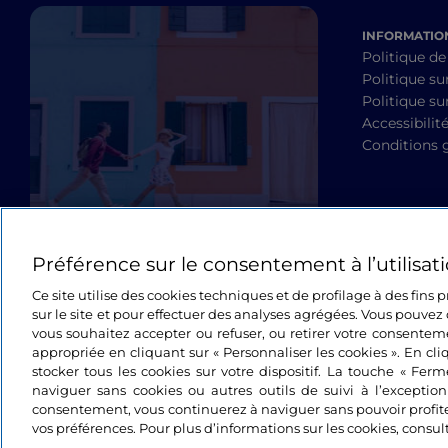
INFORMATION
Politique de
Politique su
Politique sur
Accessibilit
Conditions 
Préférence sur le consentement à l’utilisat
Ce site utilise des cookies techniques et de profilage à des fins
sur le site et pour effectuer des analyses agrégées. Vous pouvez 
vous souhaitez accepter ou refuser, ou retirer votre consente
appropriée en cliquant sur « Personnaliser les cookies ». En cli
stocker tous les cookies sur votre dispositif. La touche « Fer
naviguer sans cookies ou autres outils de suivi à l’exceptio
consentement, vous continuerez à naviguer sans pouvoir profit
vos préférences. Pour plus d’informations sur les cookies, consul