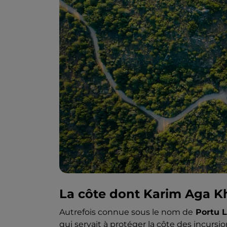
La côte dont Karim Aga K
Autrefois connue sous le nom de
Portu L
qui servait à protéger la côte des incursio