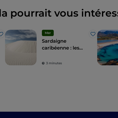
la pourrait vous intéres
Mer
J’aime
J’aime
Sardaigne
caribéenne : les
plages et les dunes
de Porto Pino
3 minutes