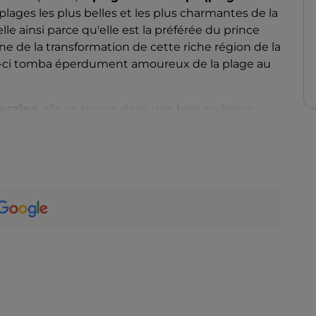
ages les plus belles et les plus charmantes de la
elle ainsi parce qu'elle est la préférée du prince
igine de la transformation de cette riche région de la
ui-ci tomba éperdument amoureux de la plage au
azzino
, elle se trouve dans une baie en forme
ontoire en granit rose et nichée dans l'étreinte
éenne luxuriante qui crée une atmosphère
fin se confond avec une mer transparente, aux
de, tandis que son
fond
sableux peu profond et
etits.
sols et de transats, elle se trouve à proximité de
biadori.