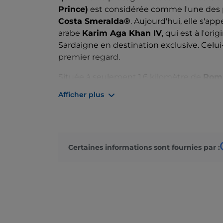
Prince)
est considérée comme l'une des pl
Costa Smeralda®
. Aujourd'hui, elle s'app
arabe
Karim Aga Khan IV
, qui est à l'or
Sardaigne en destination exclusive. Cel
premier regard.
Située à seulement 1,6 kilomètre de
Rom
d'arc, divisée en deux parties par un prom
Afficher plus
verdoyante d'une végétation méditerran
unique. Son
sable
blanc, soyeux et très 
fortes nuances turquoise et vert émerau
granitique convient également aux plus p
Certaines informations sont fournies par :
Dotée d'un parking et d'un service de para
Porto Cervo
, Capriccioli, Cala Volpe et Ab