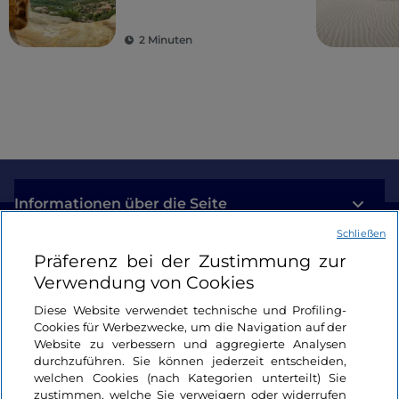
und Kultur
2 Minuten
Informationen über die Seite
Schließen
Nützliche Links
Präferenz bei der Zustimmung zur
Verwendung von Cookies
Login
Diese Website verwendet technische und Profiling-
Cookies für Werbezwecke, um die Navigation auf der
Bleiben wir in Kontakt
Website zu verbessern und aggregierte Analysen
durchzuführen. Sie können jederzeit entscheiden,
welchen Cookies (nach Kategorien unterteilt) Sie
zustimmen, welche Sie verweigern oder widerrufen