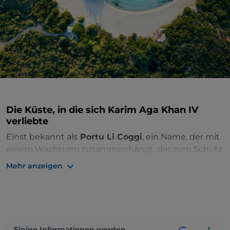
Die Küste, in die sich Karim Aga Khan IV
verliebte
Einst bekannt als
Portu Li Coggi
, ein Name, der mit
einem Wachturm zusammenhängt, der zum Schutz
der Küste vor Piratenüberfällen eingesetzt wurde,
Mehr anzeigen
gilt der
Strand des Prinzen
als einer der schönsten
und eindrucksvollsten der
Costa Smeralda®
. Heute
heißt er so, weil er der Favorit des arabischen Prinzen
Karim Aga Khan IV
ist, der für die Umgestaltung
dieser reichen Gegend Sardiniens in ein exklusives
Einige Informationen werden