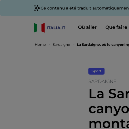
Ce contenu a été traduit automatiquement
Où aller
Que faire
Home
Sardaigne
La Sardaigne, où le canyonin
Sport
SARDAIGNE
La Sa
canyo
monta