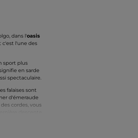
lgo, dans l'
oasis
et c'est l'une des
n sport plus
signifie en sarde
ssi spectaculaire.
Les falaises sont
a mer d'émeraude
c des cordes, vous
dernière descente
 grotte, vous