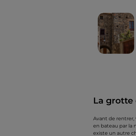
À la sortie de la 
terminée. Il reste
de l'eau, juste su
De là, vous reven
pouvez également
La grotte 
Avant de rentrer,
en bateau par la 
existe un autre ch