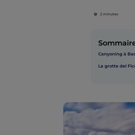
2 minutes
Sommair
Canyoning à Ba
La grotte del Fic