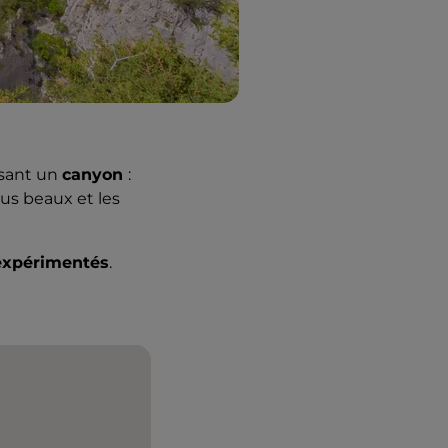
rsant un
canyon
:
lus beaux et les
 expérimentés
.