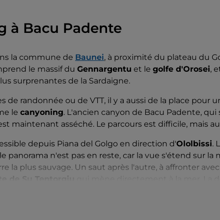
g à Bacu Padente
ns la commune de
Baunei
, à proximité du plateau du Go
prend le massif du
Gennargentu
et le
golfe d'Orosei
, 
plus surprenantes de la Sardaigne.
res de randonnée ou de VTT, il y a aussi de la place pour u
me le
canyoning
. L'ancien canyon de Bacu Padente, qui 
est maintenant asséché. Le parcours est difficile, mais au
essible depuis Piana del Golgo en direction d'
Ololbissi
. 
 le panorama n'est pas en reste, car la vue s'étend sur l
re la plus sauvage. Un saut après l'autre, à affronter ave
te de Su Tentorgiu
qui mène directement à la mer. La 
ieuse, elle dépasse 30 mètres. Rappel :
pour traverser la
ne torche.