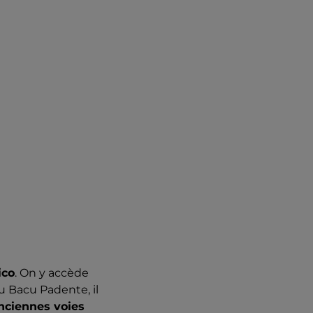
n'est pas encore
ver presque au ras
issant
.
e haut. Vous
ico
. On y accède
u Bacu Padente, il
nciennes voies