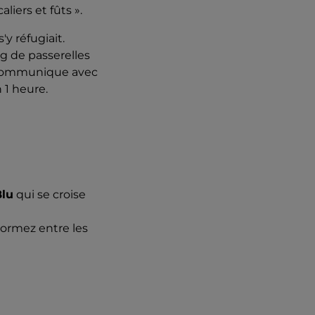
liers et fûts ».
y réfugiait.
ng de passerelles
ui communique avec
n 1 heure.
Blu
qui se croise
dormez entre les