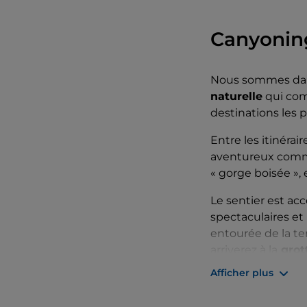
Canyonin
Nous sommes da
naturelle
qui com
destinations les 
Entre
les itinérai
aventureux com
« gorge boisée », 
Le sentier est acc
spectaculaires et
entourée de la ter
arriverez à la
grot
est la plus audac
Afficher plus
aurez besoin d'u