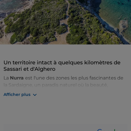
Un territoire intact à quelques kilomètres de
Sassari et d'Alghero
La
Nurra
est l'une des zones les plus fascinantes de
la Sardaigne, un paradis naturel où la beauté,
l'histoire et la culture submergent les visiteurs à la
Afficher plus
recherche de vacances de rêve. Le territoire de la
Nurra s'étend dans la zone nord-ouest de la grande
île, à partir de la ville de
Sassari
et jusqu'au grand
parc national de l'Asinara
, un trésor naturel
disséminé qui s'étend sur 50 kilomètres carrés entre