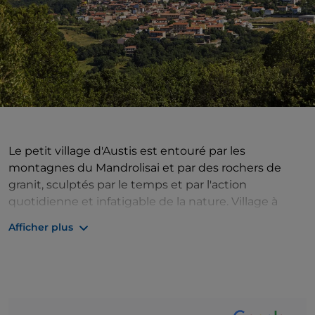
Le petit village d'Austis est entouré par les
montagnes du Mandrolisai et par des rochers de
granit, sculptés par le temps et par l'action
quotidienne et infatigable de la nature. Village à
l'histoire très ancienne, datant de l'époque
Afficher plus
nuragique, il conserve encore aujourd'hui sur son
territoire plusieurs nuraghi, témoins du passé le plus
ancien. Cependant, ce sont deux rochers qui laissent
le visiteur sans voix lorsqu'il les voit pour la première
fois : celui en forme d'aigle qui se dresse dans la