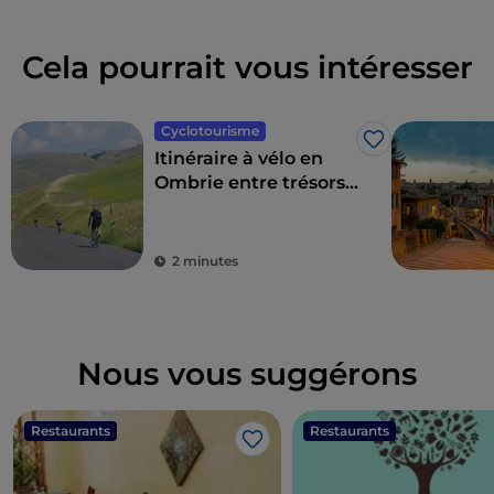
Cela pourrait vous intéresser
Cyclotourisme
J’aime
Itinéraire à vélo en
Ombrie entre trésors
artistiques et
paysages
2 minutes
Nous vous suggérons
Restaurants
Restaurants
J’aime