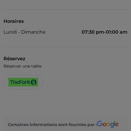
Visa
Accès handicapés
Horaires
Animaux admis
Lundi - Dimanche
07:30 pm-01:00 am
Salle de bain pour personnes à mobilité réduite
Cocktail
On parle anglais
Réservez
Réserver une table
Wi-Fi
Certaines informations sont fournies par :