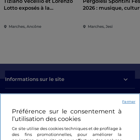
Tiziano Vecellio et Lorenzo
Pergolesi Spontini Fes
Lotto exposés à la
2026 : musique, cultur
Pinacothèque d'Ancône
spectacle au cœur de
Marches
Marches, Ancône
Marches, Jesi
Informations sur le site
Liens utiles
Fermer
Préférence sur le consentement à
Se connecter
l’utilisation des cookies
Suivez-nous
Ce site utilise des cookies techniques et de profilage à
des fins promotionnelles, pour améliorer la