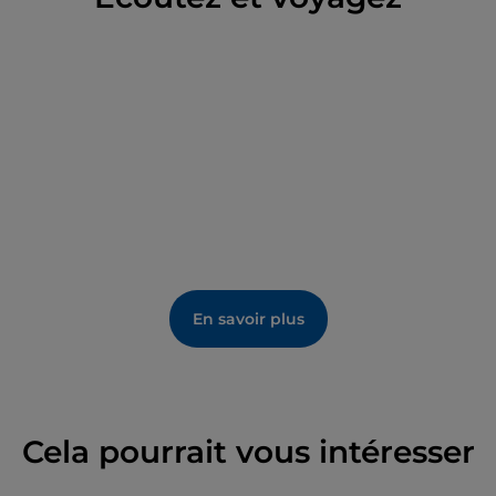
d'opéra et aux spectacles de danse, des ateliers de
théâtre pour les jeunes et les compagnies amateurs
aux conférences et rencontres culturelles. Une
programmation variée
et soignée pour offrir un
mélange de tradition et d'innovation, un exemple de
la façon dont la passion pour l'art et la musique peut
surmonter les défis du temps, en se renouvelant et
en continuant à briller à travers les générations.
En savoir plus
Cela pourrait vous intéresser