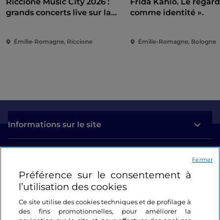
Riccione Music City 2026 :
Frida Kahlo. Le regar
grands concerts live sur la
comme identité ».
Piazzale Roma
Émilie-Romagne, Riccione
Émilie-Romagne, Bologne
Informations sur le site
Liens utiles
Fermer
Préférence sur le consentement à
Se connecter
l’utilisation des cookies
Suivez-nous
Ce site utilise des cookies techniques et de profilage à
des fins promotionnelles, pour améliorer la