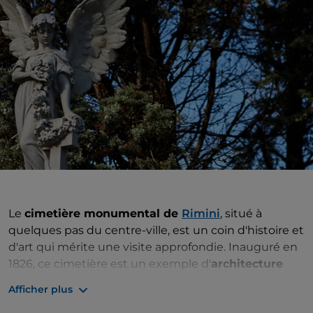
Le
cimetière monumental de
Rimini
, situé à
quelques pas du centre-ville, est un coin d'histoire et
d'art qui mérite une visite approfondie. Inauguré en
1826, ce cimetière est un exemple d'
architecture
funéraire néoclassique
et offre un aperçu fascinant
Afficher plus
des personnalités qui ont marqué l'histoire de Rimini