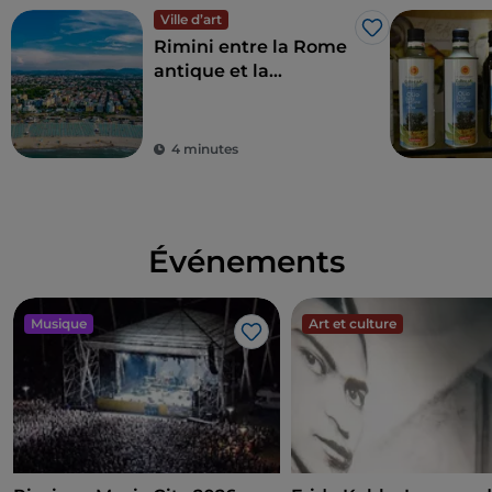
Ville d’art
J’aime
Rimini entre la Rome
antique et la
splendeur de la
Renaissance
4 minutes
Événements
Musique
Art et culture
J’aime