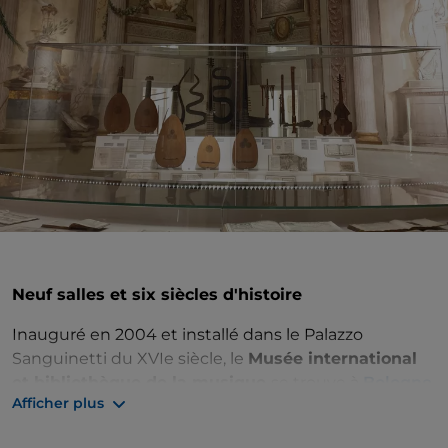
Neuf salles et six siècles d'histoire
Inauguré en 2004 et installé dans le Palazzo
Sanguinetti du XVIe siècle, le
Musée international
et bibliothèque de la musique
se trouve à
Bologne
,
Afficher plus
dans la très centrale Strada Maggiore.
Le parcours de l'exposition se déroule entre de