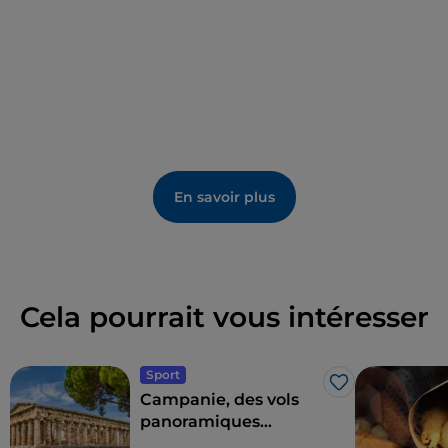
chaque rue et chaque coin de rue est une
découverte.
En savoir plus
Cela pourrait vous intéresser
Sport
J’aime
Campanie, des vols
panoramiques
époustouflants au-