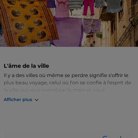
L'âme de la ville
Il y a des villes où même se perdre signifie s'offrir le
plus beau voyage, celui où l'on se confie à l'esprit de
la ville qui vous prend par la main et vous
accompagne à la découverte de ses coins les plus
Afficher plus
reculés et les plus authentiques. Parfums, saveurs,
sons et couleurs se mélangent dans un mélange
unique, entre passé et présent, tradition et
modernité. Pour découvrir
Naples
, il faut se
promener dans ses
ruelles
, s'immerger dans les