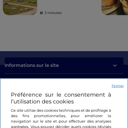
dessus du parc
archéologique de
3 minutes
Paestum ou du
Vésuve
Informations sur le site
Liens utiles
Fermer
Préférence sur le consentement à
Se connecter
l’utilisation des cookies
Suivez-nous
Ce site utilise des cookies techniques et de profilage à
des fins promotionnelles, pour améliorer la
navigation sur le site et pour effectuer des analyses
agrégées. Vous pouvez décider quels cookies (divisés