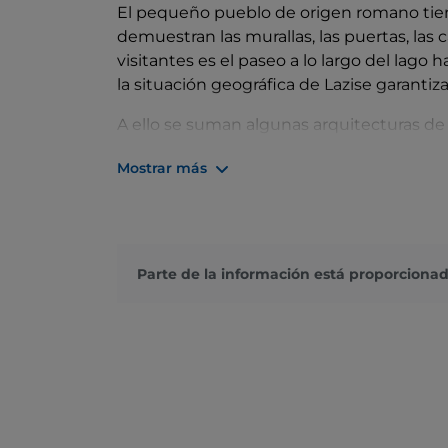
El pequeño pueblo de origen romano tie
demuestran las murallas, las puertas, las c
visitantes es el paseo a lo largo del lago h
la situación geográfica de Lazise garantiza
A ello se suman algunas arquitecturas de
Iglesia de los Santos Zenón y Martín
, 
Mostrar más
campanas, o la
Iglesia de
San Nicolás
, d
románico. Incluso la
Antica Dogana Ven
encargado por Cangrande della Scala como
Lazise también puede contar con la pres
Parte de la información está proporcionad
Terme di Colà o Terme di Villa dei Cedri, 
vacaciones de bienestar. Por último, se da
atracciones cercanas de
los parques de 