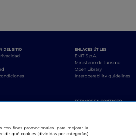
 DEL SITIO
ENLACES ÚTILES
privacidad
ENIT S.p.A.
Ministerio de turismo
ad
Open Library
condiciones
Interoperability guidelines
ESTAMOS EN CONTACTO
les con fines promocionales, para mejorar la
ecidir qué cookies (divididas por categorías)