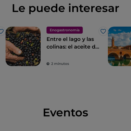
Le puede interesar
Enogastronomía
Me gusta
Me gusta
Entre el lago y las
colinas: el aceite de
oliva virgen extra
D. O. P. de Garda
2 minutos
Eventos