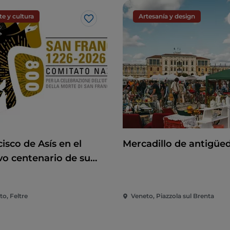
te y cultura
Artesanía y design
Me gusta
isco de Asís en el
Mercadillo de antigüe
vo centenario de su
te Francisco de Asís
l octavo centenario de
o, Feltre
Veneto, Piazzola sul Brenta
uerte