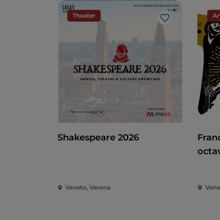
Theater
Ar
Me gusta
Shakespeare 2026
Franc
octa
muer
en e
Veneto, Verona
Venet
su m