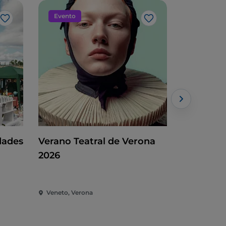
Evento
Evento
Me gusta
Me gusta
dades
Verano Teatral de Verona
Rosadira 
2026
Sound
Veneto, Verona
Veneto, Co