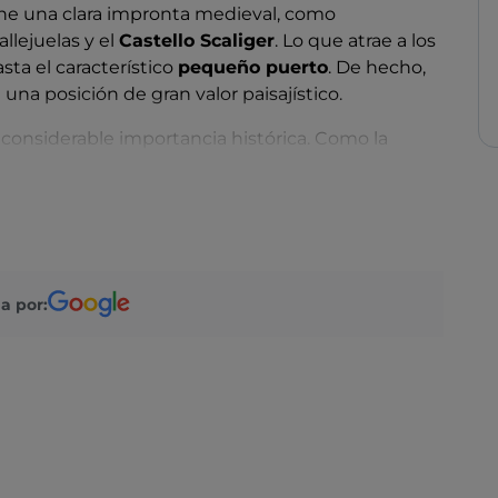
ne una clara impronta medieval, como
allejuelas y el
Castello Scaliger
. Lo que atrae a los
asta el característico
pequeño puerto
. De hecho,
 una posición de gran valor paisajístico.
 considerable importancia histórica. Como la
del siglo XVIII, de estilo neoclásico con sus cinco
el siglo XII, cerca del puerto viejo, de estilo
eta
, un monumental edificio del siglo XIV,
 su propio barco en el lago.
encia de una
fuente termal
, conocida como
a por:
un destino ineludible para los amantes de las
 espacio al entretenimiento gracias a las
atracciones
, en primer lugar
Gardaland
.