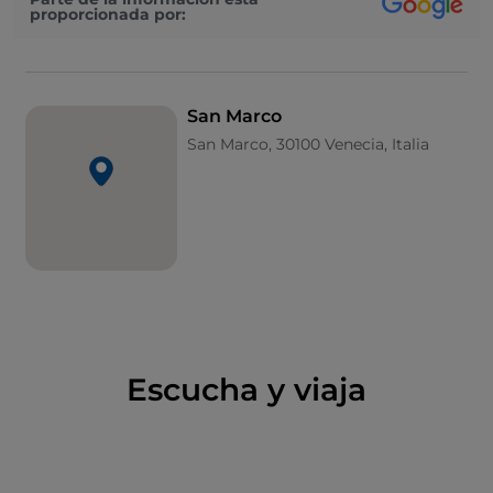
proporcionada por:
torretas, el interior está ricamente decorado, con
paredes enteras de mosaicos dorados. Junto a la
basílica se encuentra el
Campanile (campanario)
,
de 98,6 metros de altura, uno de los monumentos
San Marco
más reconocibles de la ciudad. Símbolo del poder es
San Marco, 30100 Venecia, Italia
el espléndido
Palacio Ducal
, sede del gobernante
electo de Venecia durante la Edad Media y el
Renacimiento, con muros exteriores de ladrillo
blanco y rosa, al que se accede por la "Porta di Carta".
En la plaza se encuentra el
Museo Correr,
que está
conectado al
Museo Arqueológico Nacionaly
bajo
los soportales de las Procuratie Nuove se encuentra
la cafetería más antigua de Italia,
Caffè Florian
.
Escucha y viaja
Tampoco hay que perderse el
Puente de Rialto
, la
Torre del Reloj
, los
Jardines Reales de Venecia
y el
Teatro La Fenice
.