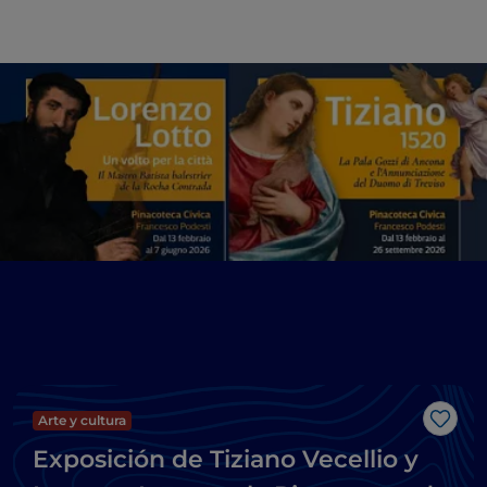
Arte y cultura
Me g
Exposición de Tiziano Vecellio y