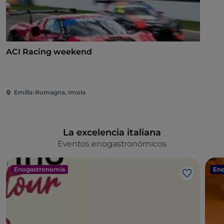
ACI Racing weekend
Emilia-Romagna, Imola
La excelencia italiana
Eventos enogastronómicos
Enogastronomía
Eno
Me gusta