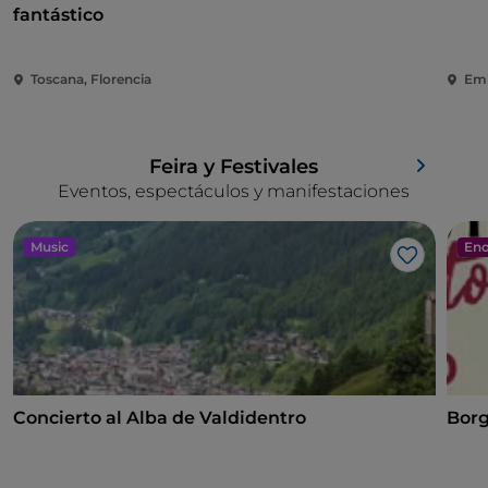
fantástico
Toscana, Florencia
Emi
Feira y Festivales
Eventos, espectáculos y manifestaciones
Music
Eno
Me gusta
Concierto al Alba de Valdidentro
Borg