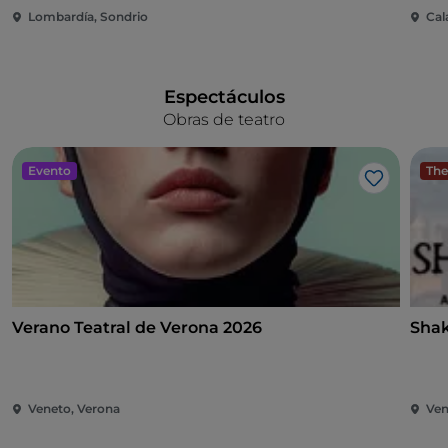
Lombardía, Sondrio
Cal
Espectáculos
Obras de teatro
Evento
The
Me gusta
Verano Teatral de Verona 2026
Shak
Veneto, Verona
Ven