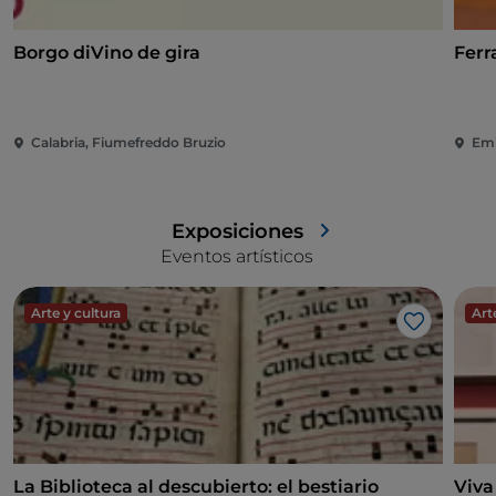
Borgo diVino de gira
Ferr
Calabria, Fiumefreddo Bruzio
Emi
Exposiciones
Eventos artísticos
Arte y cultura
Art
Me gusta
La Biblioteca al descubierto: el bestiario
Viva