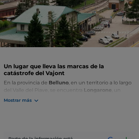
Un lugar que lleva las marcas de la
catástrofe del Vajont
En la provincia de
Belluno
, en un territorio a lo largo
del Valle del Piave, se encuentra
Longarone
, un
municipio incluido en el
Parque Nacional de los
Mostrar más
Dolomitas Belluneses
conocido por la inmensa
tragedia que lo ha golpeado. Ya poblado en la época
romana, como lo demuestran los restos de una
arteria de comunicación y algunas tumbas romanas,
se convirtió en dominio episcopal en la Baja Edad
Parte de la información está