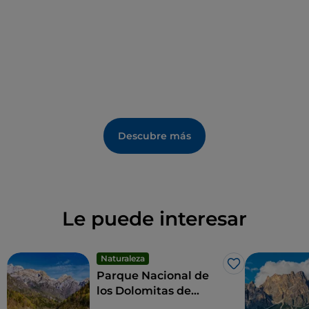
No se pierda la Iglesia de Santa María Inmaculada, la
antigua Iglesia de los Santos Quirico y Giulitta y la
Rocca di Castellavazzo
.
Descubre más
Le puede interesar
Naturaleza
Me gusta
Parque Nacional de
los Dolomitas de
Belluno