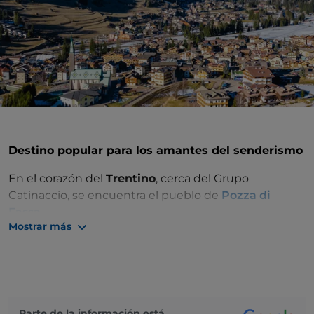
Destino popular para los amantes del senderismo
En el corazón del
Trentino
, cerca del Grupo
Catinaccio, se encuentra el pueblo de
Pozza di
Fassa.
Mostrar más
Perfecto para
excursionistas
, Pozza se presta a la
escalada o a simples paseos. El grupo Monzoni, con
sus rocas de origen volcánico, los Dolomitas de
Gardeccia y las Torri del Vajolet ofrecen la
oportunidad de estar en estrecho contacto con la
Parte de la información está