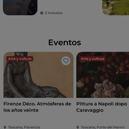
verano italiano
accesible para todos
3 minutos
Eventos
Arte y cultura
Arte y cultura
Me gusta
Firenze Déco. Atmósferas de
Pittura a Napoli dopo
los años veinte
Caravaggio
Toscana, Florencia
Toscana, Forte dei Marmi