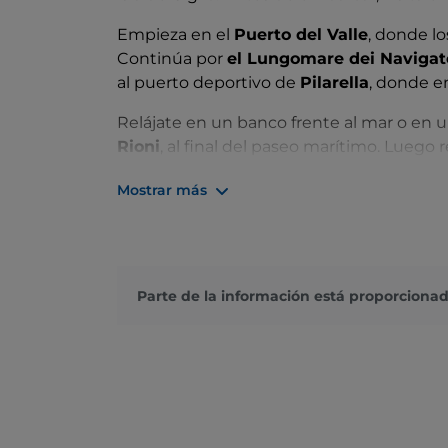
Empieza en el
Puerto del Valle
, donde l
Continúa por
el Lungomare dei Navigat
al puerto deportivo de
Pilarella
, donde e
Relájate en un banco frente al mar o en u
Rioni
, al final del paseo marítimo. Luego r
hasta la
Fortaleza Española
. La subida e
Mostrar más
La imponente fortaleza se construyó bajo 
alberga dos exposiciones permanentes: 
Dirígete a la
playa de Bagni di Domizia
historia. Justo enfrente están las ruinas d
Parte de la información está proporcionad
No te pierdas tampoco las playas Cala Poz
della Bionda, a la que puedes llegar a pie 