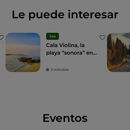
Le puede interesar
Sea
Me gusta
Me gusta
Cala Violina, la
playa “sonora” en
el corazón de la
Maremma
3 minutos
Eventos