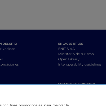
 DEL SITIO
ENLACES ÚTILES
privacidad
ENIT S.p.A.
Ministerio de turismo
ad
Open Library
condiciones
Interoperability guidelines
ESTAMOS EN CONTACTO
les con fines promocionales, para mejorar la