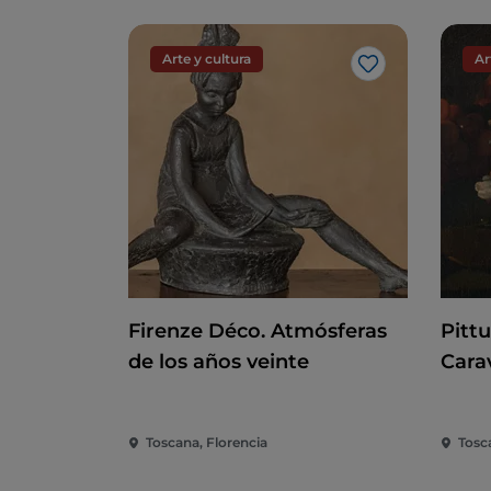
Arte y cultura
Ar
Me gusta
Firenze Déco. Atmósferas
Pitt
de los años veinte
Cara
Toscana, Florencia
Tosc