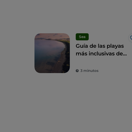
Sea
Guía de las playas
más inclusivas de
la Toscana para un
verano italiano
3 minutos
accesible para
todos