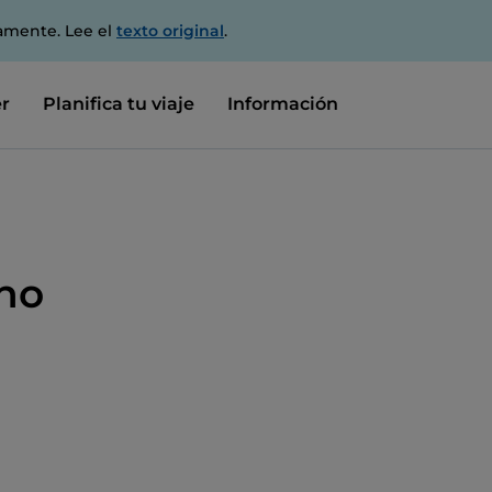
amente. Lee el
texto original
.
r
Planifica tu viaje
Información
ano