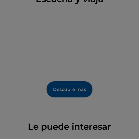
Viernes Santo. Al final de la calle se encuentra Via
Torrearsa, donde podrás dar un paseo dejándote
hechizar por los escaparates de las bonitas tiendas.
Descubre más
Le puede interesar