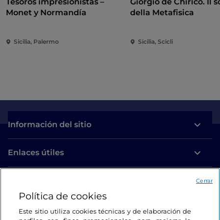
Tesoros impresionistas –
Giorgio de Chirico. Il s
Monet y Normandía
della Metafisica
Sicilia, Palermo
Sicilia, Scicli
Información del sitio
Enlaces útiles
Acceso
Cerrar
Política de cookies
Estamos en contacto
Este sitio utiliza cookies técnicas y de elaboración de