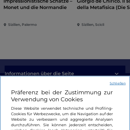
Impressionistische Schätze –
Giorgio de Chirico. Il s
Monet und die Normandie
della Metafisica (Die 
der Metaphysik)
Sizilien, Palermo
Sizilien, Scicli
Informationen über die Seite
Schließen
Nützliche Links
Präferenz bei der Zustimmung zur
Verwendung von Cookies
Login
Diese Website verwendet technische und Profiling-
Cookies für Werbezwecke, um die Navigation auf der
Bleiben wir in Kontakt
Website zu verbessern und aggregierte Analysen
durchzuführen. Sie können jederzeit entscheiden,