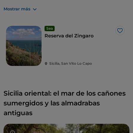
el
Stagnone di Marsala
y el
cabo Rama
, cada uno
de ellos guardián de hábitats valiosos.
Mostrar más
Sea
Me g
Reserva del Zingaro
Sicilia, San Vito Lo Capo
Sicilia oriental: el mar de los cañones
sumergidos y las almadrabas
antiguas