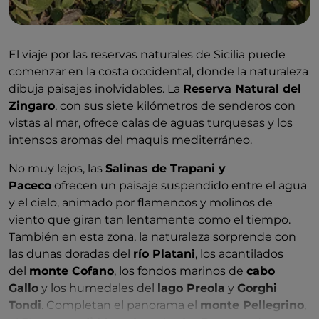
El viaje por las reservas naturales de Sicilia puede
comenzar en la costa occidental, donde la naturaleza
dibuja paisajes inolvidables. La
Reserva Natural del
Zingaro
, con sus siete kilómetros de senderos con
vistas al mar, ofrece calas de aguas turquesas y los
intensos aromas del maquis mediterráneo.
No muy lejos, las
Salinas de Trapani y
Paceco
ofrecen un paisaje suspendido entre el agua
y el cielo, animado por flamencos y molinos de
viento que giran tan lentamente como el tiempo.
También en esta zona, la naturaleza sorprende con
las dunas doradas del
río Platani
, los acantilados
del
monte Cofano
, los fondos marinos de
cabo
Gallo
y los humedales del
lago Preola
y
Gorghi
Tondi
. Completan el panorama el
monte Pellegrino
,