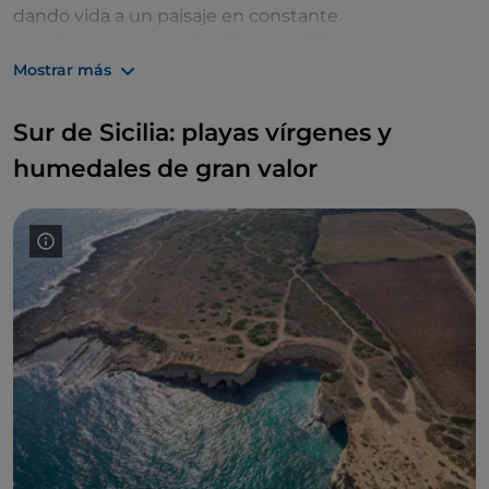
dando vida a un paisaje en constante
transformación. Los ríos
Simeto
y
Alcantara
, con sus
espectaculares gargantas, completan el panorama
Mostrar más
de un interior rico y sorprendente.
Sur de Sicilia: playas vírgenes y
humedales de gran valor