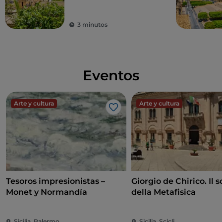
3 minutos
Eventos
Arte y cultura
Arte y cultura
Me gusta
Tesoros impresionistas –
Giorgio de Chirico. Il s
Monet y Normandía
della Metafisica
Sicilia, Palermo
Sicilia, Scicli