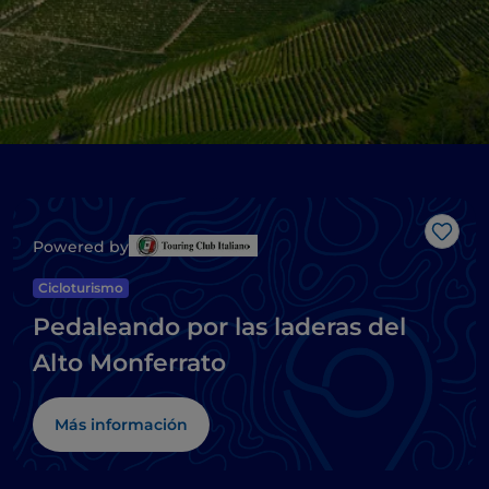
Me g
Powered by
Cicloturismo
Pedaleando por las laderas del
Alto Monferrato
Más información