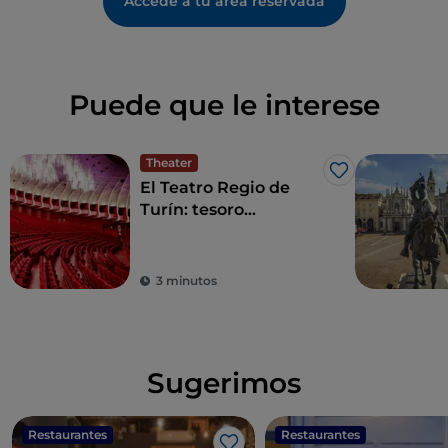
Accede a tu área reservada
Puede que le interese
Theater
Me gusta
El Teatro Regio de
Turín: tesoro
saboyardo de diseño
vanguardista
3 minutos
Sugerimos
Restaurantes
Restaurantes