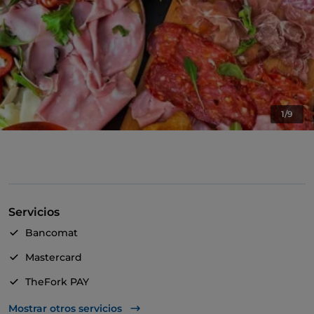
1/9
Servicios
Bancomat
Mastercard
TheFork PAY
UnionPay via TheFork PAY
Mostrar otros servicios