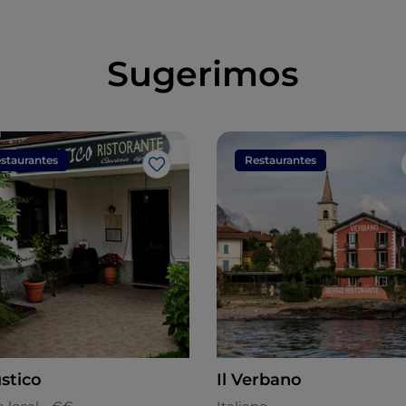
Sugerimos
staurantes
Restaurantes
Me gusta
stico
Il Verbano