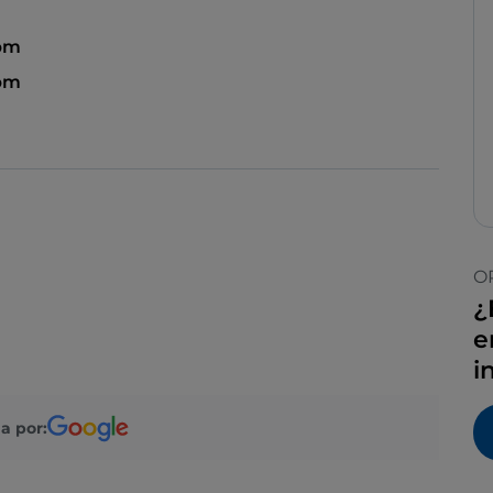
 pm
 pm
O
¿
e
i
a por: