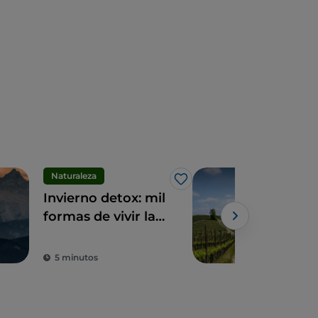
Naturaleza
Cicl
Me gusta
Invierno detox: mil
Pia
formas de vivir la
bici
montaña en
pais
Piamonte
viti
5 minutos
2 m
eno