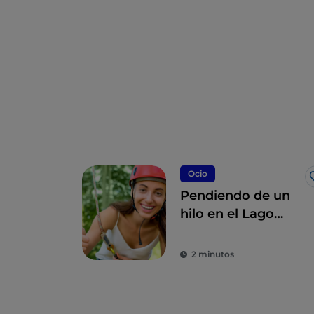
Ocio
Pendiendo de un
hilo en el Lago
Mayor en
Piemonte
2 minutos