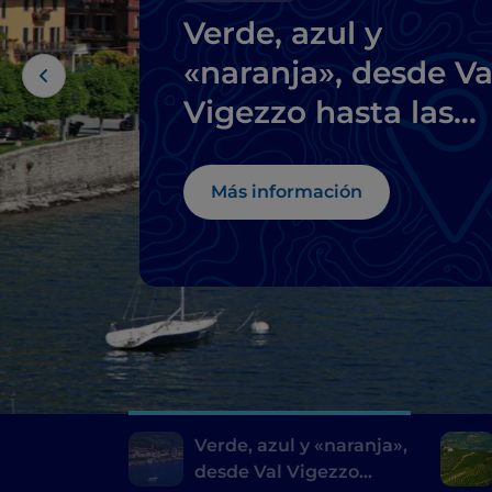
Verde, azul y
«naranja», desde Va
Vigezzo hasta las
perlas del lago
Mayor
Más información
Verde, azul y «naranja»,
desde Val Vigezzo