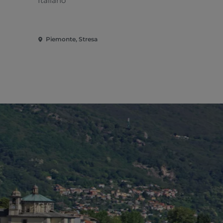
Italiano
Piamontés 
Piemonte, Stresa
Piemonte, 