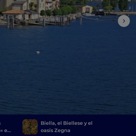
s
Biella, el Biellese y el
o» en
oasis Zegna