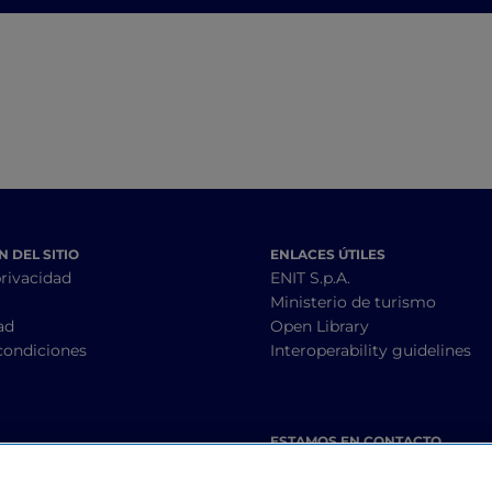
Monferrato
Vespa
 DEL SITIO
ENLACES ÚTILES
privacidad
ENIT S.p.A.
Ministerio de turismo
ad
Open Library
condiciones
Interoperability guidelines
ESTAMOS EN CONTACTO