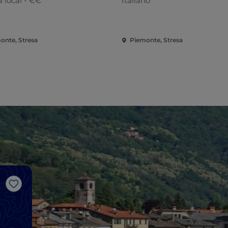
 local - €€
Italiano
onte, Stresa
Piemonte, Stresa
Me gusta