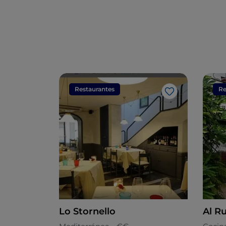
Restaurantes
Re
Me gusta
Lo Stornello
Al Ru