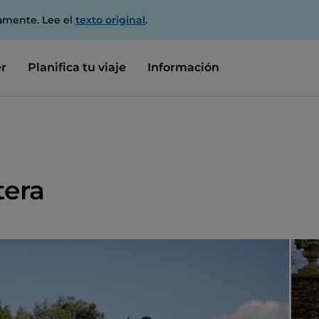
amente. Lee el
texto original
.
r
Planifica tu viaje
Información
tera