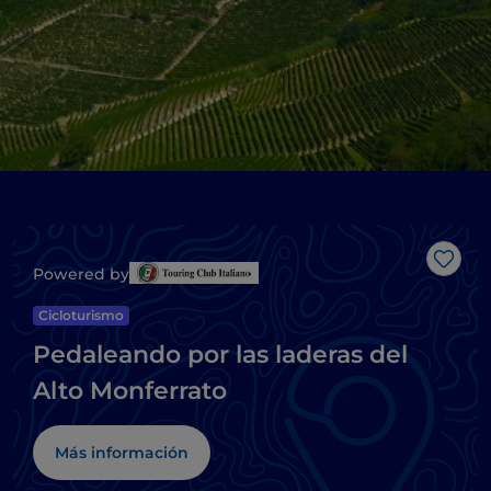
Me g
Powered by
Cicloturismo
Pedaleando por las laderas del
Alto Monferrato
Más información