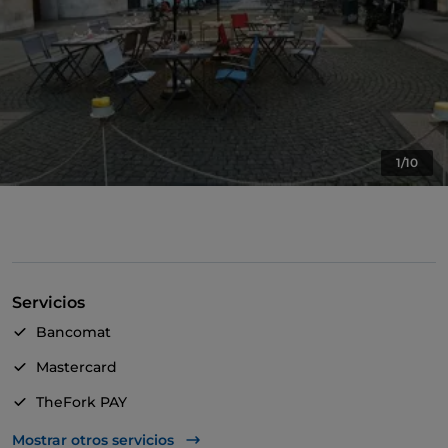
1/10
Servicios
Bancomat
Mastercard
TheFork PAY
UnionPay via TheFork PAY
Mostrar otros servicios