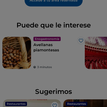
Accede a tu área reservada
Puede que le interese
Enogastronomía
Me gusta
Avellanas
piamontesas
3 minutos
Sugerimos
Restaurantes
Restaurantes