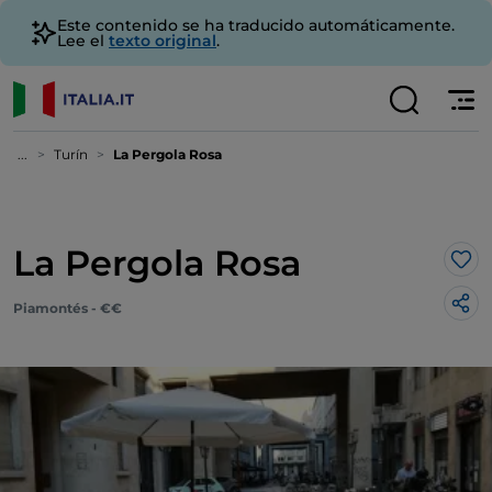
Este contenido se ha traducido automáticamente.
Lee el
texto original
.
...
Turín
La Pergola Rosa
La Pergola Rosa
Me 
Piamontés - €€