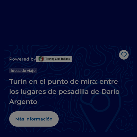
Me g
Powered by
Ideas de viaje
Turín en el punto de mira: entre
los lugares de pesadilla de Dario
Argento
Más información