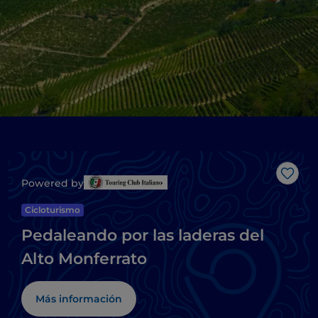
Me g
Powered by
Cicloturismo
Pedaleando por las laderas del
Alto Monferrato
Más información