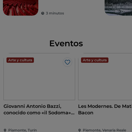
vanguardista
3 minutos
Eventos
Arte y cultura
Arte y cultura
Me gusta
Giovanni Antonio Bazzi,
Les Modernes. De Mati
conocido como «il Sodoma».
Bacon
A la conquista del
Renacimiento
Piamonte, Turín
Piemonte, Venaria Reale