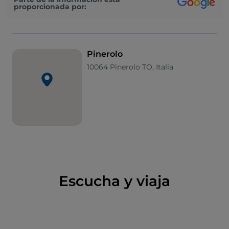
proporcionada por:
d'Acaia, que sube hacia la colina de San Maurizio. Una
larga avenida de castaños de indias conduce a la
Basílica de San Maurizio
, también románica,
situada en la colina donde antaño se levantaba el
Pinerolo
antiguo pueblo. Para los aficionados, recomendamos
10064 Pinerolo TO, Italia
una visita al
Museo Histórico de la Caballería
,
testigo de la tradición ecuestre de la ciudad.
En el pueblo de
San Vito in Piossasco
, a unos diez
minutos en coche de Pinerolo, se encuentra la
Casa
Lajolo
, una residencia aristocrática de mediados del
siglo XVIII rodeada de un magnífico jardín de estilo
italiano. Para grupos y viajes organizados, el
castillo
de Osasco
también abre sus puertas, mientras que a
Escucha y viaja
la entrada del valle del Chisone se encuentra el
castillo de Miradolo, en San Secondo. La
fortaleza de
Fenestrelle
, la mayor fortaleza alpina de Europa, es
impresionante. Frossasco, por su parte, alberga el
Museo del Gusto
, un original itinerario gastronómico