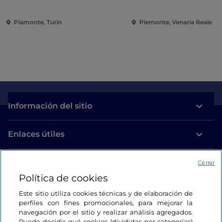
A la conquista del
Renacimiento
Piamonte, Turín
Piemonte, Venaria Reale
Información del sitio
Enlaces útiles
Acceso
Cerrar
Política de cookies
Estamos en contacto
Este sitio utiliza cookies técnicas y de elaboración de
perfiles con fines promocionales, para mejorar la
navegación por el sitio y realizar análisis agregados.
Puede decidir qué cookies (divididas por categorías)