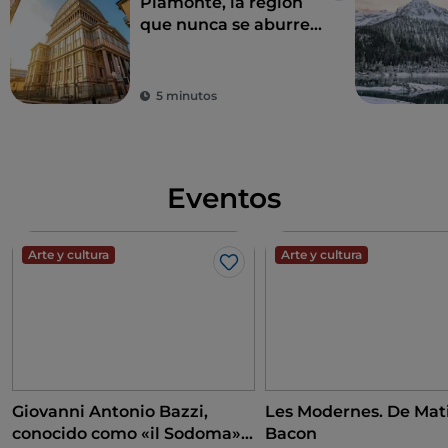
Piamonte, la región
que nunca se aburre
entre naturaleza,
historia
5 minutos
Eventos
Arte y cultura
Arte y cultura
Me gusta
Giovanni Antonio Bazzi,
Les Modernes. De Mati
conocido como «il Sodoma».
Bacon