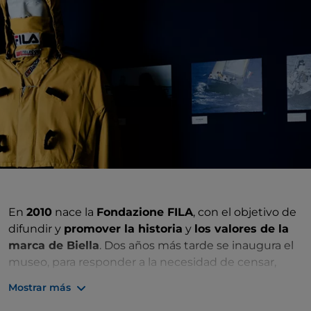
En
2010
nace la
Fondazione FILA
, con el objetivo de
difundir y
promover la historia
y
los valores de la
marca de Biella
. Dos años más tarde se inaugura el
museo, para responder a la necesidad de censar,
catalogar y archivar el patrimonio histórico de la
Mostrar más
marca. Desde los orígenes de las primeras fábricas