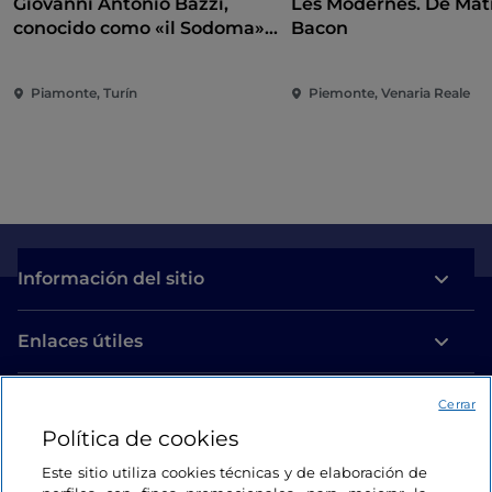
Giovanni Antonio Bazzi,
Les Modernes. De Mati
conocido como «il Sodoma».
Bacon
A la conquista del
Renacimiento
Piamonte, Turín
Piemonte, Venaria Reale
Información del sitio
Enlaces útiles
Acceso
Cerrar
Política de cookies
Estamos en contacto
Este sitio utiliza cookies técnicas y de elaboración de