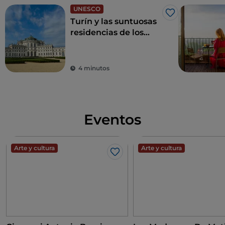
UNESCO
Me gusta
Turín y las suntuosas
residencias de los
Saboya
4 minutos
Eventos
Arte y cultura
Arte y cultura
Me gusta