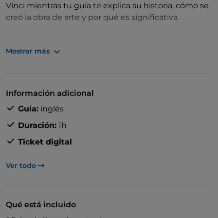
Vinci mientras tu guía te explica su historia, cómo se
creó la obra de arte y por qué es significativa.
Aprende cómo da Vinci dispuso la composición, con
Mostrar más
Cristo en el centro y los discípulos situados a su
alrededor. Tu guía también te explicará las técnicas e
ideas utilizadas en el cuadro.
Información adicional
Algunos investigadores creen que hay un patrón
Guía:
inglés
musical oculto en la obra de arte, interpretado como
un breve himno. Es posible que tu guía te explique
Duración:
1h
esta teoría durante la visita.
Ticket digital
Ver todo
Qué está incluido