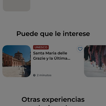
Puede que le interese
UNESCO
Me gusta
Santa Maria delle
Grazie y la Última
Cena de Leonardo,
joyas para revivir el
Renacimiento
2 minutos
Otras experiencias