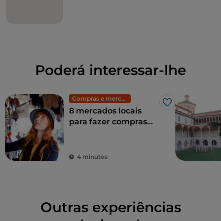
Poderá interessar-lhe
Compras e mercados
Gosto
8 mercados locais
para fazer compras
em Milão: moda
exclusiva a preços
baixos
4 minutos
Outras experiências