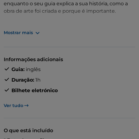
enquanto o seu guia explica a sua história, como a
obra de arte foi criada e porque é importante.
Saiba como da Vinci organizou a composição, com
Mostrar mais
Cristo no centro e os discípulos colocados à sua volta.
O seu guia também explicará as técnicas e ideias
utilizadas na pintura.
Informações adicionais
Alguns investigadores acreditam que existe um
Guia:
inglês
padrão musical escondido na obra de arte,
interpretado como um pequeno hino. O seu guia
Duração:
1h
poderá partilhar mais sobre esta teoria durante a
Bilhete eletrónico
visita.
Ver tudo
O que está incluído