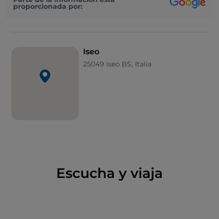
proporcionada por:
centro se alza una estatua del gran general y a la que
se asoman edificios históricos, como la
casa de los
Palatinos
. A pocos pasos del espacio abierto, admira
los frescos de la pequeña
iglesia de Santa Maria del
Iseo
Mercato
. El
palacio del Arsenale
, hoy sede de
25049 Iseo BS, Italia
exposiciones y actos culturales, el
castillo Oldofredi
y la
parroquia de Sant'Andrea
también merecen
una visita.
El
paseo junto al lago
ofrece un panorama
romántico, donde la mirada se pierde entre el agua
azul del embalse y los verdes picos de las montañas.
Se llega al
puerto turístico
, donde están ancladas las
típicas barcas de pesca, las
naét
, o donde se puede
Escucha y viaja
embarcar hacia Monte Isola.
El
tren de los sabores
parte de la estación de
ferrocarril: vagones de principios del siglo XX desde
los que admirar el paisaje de Valcamonica y