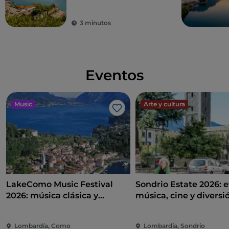
3 minutos
Eventos
Music
Arte y cultura
Me gusta
LakeComo Music Festival
Sondrio Estate 2026: e
2026: música clásica y
música, cine y diversi
contemporánea entre villas y
corazón de la ciudad
jardines en el lago de Como
Lombardía, Como
Lombardía, Sondrio