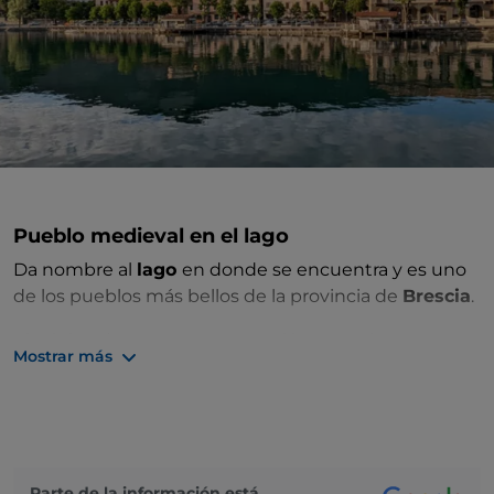
Pueblo medieval en el lago
Da nombre al
lago
en donde se encuentra y es uno
de los pueblos más bellos de la provincia de
Brescia
.
El núcleo de
Iseo
conserva casi intacto el aspecto
Mostrar más
que tenía en la Edad Media, cuando la ciudad estaba
rodeada de altas
murallas
que se abrían en tres
puertas: la puerta del Porciolo, la puerta del las
Mirolte y la puerta del Canto.
El corazón del pueblo es la
plaza Garibaldi
, en cuyo
Parte de la información está