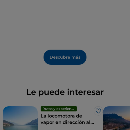
Franciacorta mientras se degustan especialidades
enogastronómicas locales.
Descubre más
Le puede interesar
Rutas y experiencias
Me gusta
La locomotora de
vapor en dirección al
lago Iseo