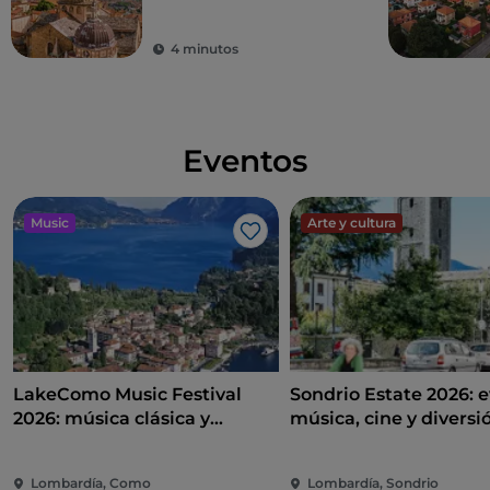
4 minutos
Eventos
Music
Arte y cultura
Me gusta
LakeComo Music Festival
Sondrio Estate 2026: e
2026: música clásica y
música, cine y diversi
contemporánea entre villas y
corazón de la ciudad
jardines en el lago de Como
Lombardía, Como
Lombardía, Sondrio