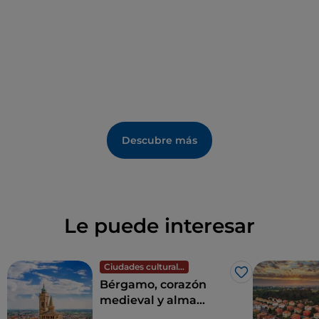
Agustín al este, San Jaime al sur, San Alejandro al
oeste y San Lorenzo al norte
.
Descubre más
Le puede interesar
Ciudades culturales
Me gusta
Bérgamo, corazón
medieval y alma
contemporánea