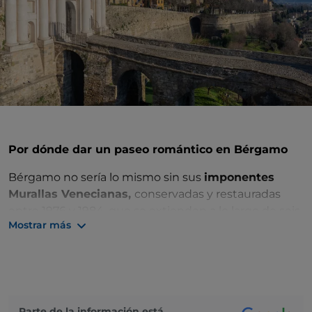
Por dónde dar un paseo romántico en Bérgamo
Bérgamo no sería lo mismo sin sus
imponentes
Murallas Venecianas,
conservadas y restauradas
entre 1976 y 1984, que se extienden a lo largo de seis
Mostrar más
kilómetros de trazado.
El inestimable valor artístico y cultural de las Murallas
también fue atestiguado con su reconocimiento
como
Patrimonio de la Humanidad por parte de la
Unesco en 2017
en el sitio transnacional «Obras de
Parte de la información está