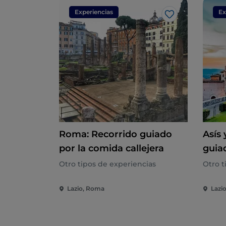
Experiencias
Ex
Me gusta
Roma: Recorrido guiado
Asís 
por la comida callejera
guia
Rom
Otro tipos de experiencias
Otro t
Lazio, Roma
Lazi