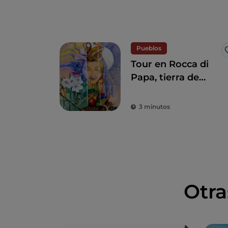
Pueblos
Tour en Rocca di
Papa, tierra de
historia centenaria
y leyendas
3 minutos
Otra