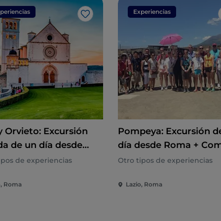
periencias
Experiencias
Me gusta
y Orvieto: Excursión
Pompeya: Excursión d
da de un día desde
día desde Roma + Co
a
ipos de experiencias
Otro tipos de experiencias
o, Roma
Lazio, Roma