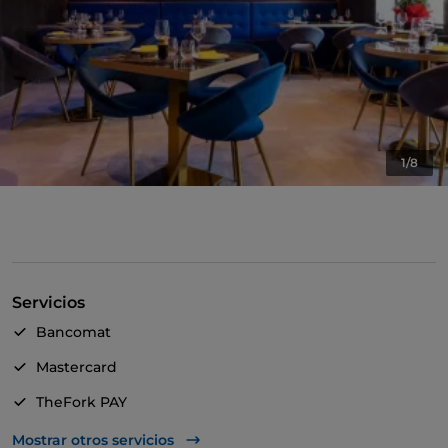
1/8
Servicios
Bancomat
Mastercard
TheFork PAY
UnionPay via TheFork PAY
Mostrar otros servicios