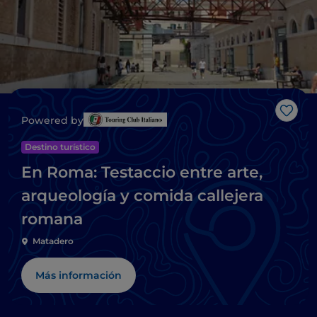
Me g
Powered by
Destino turístico
En Roma: Testaccio entre arte,
arqueología y comida callejera
romana
Matadero
Más información