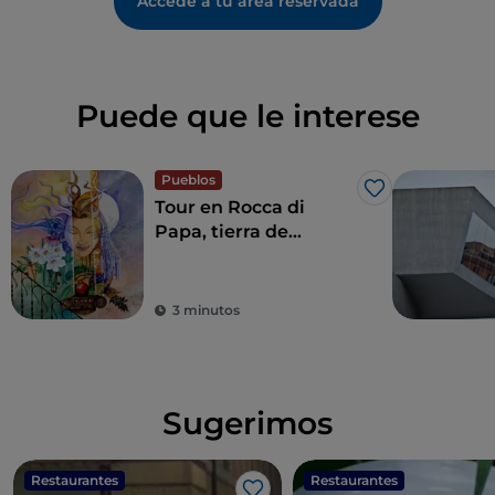
Accede a tu área reservada
Puede que le interese
Pueblos
Me gusta
Tour en Rocca di
Papa, tierra de
historia centenaria y
leyendas
3 minutos
Sugerimos
Restaurantes
Restaurantes