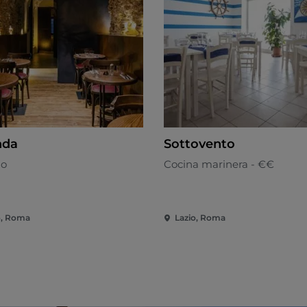
nda
Sottovento
no
Cocina marinera - €€
o, Roma
Lazio, Roma