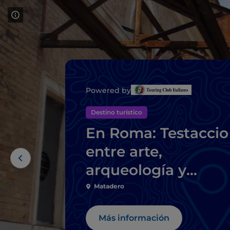
Powered by
Destino turístico
En Roma: Testaccio
entre arte,
arqueología y
comida callejera
Matadero
romana
Más información