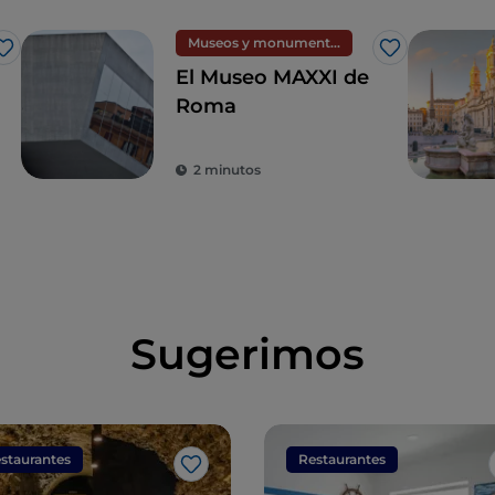
Museos y monumentos
Me gusta
Me gusta
El Museo MAXXI de
Roma
2 minutos
Sugerimos
staurantes
Restaurantes
Me gusta