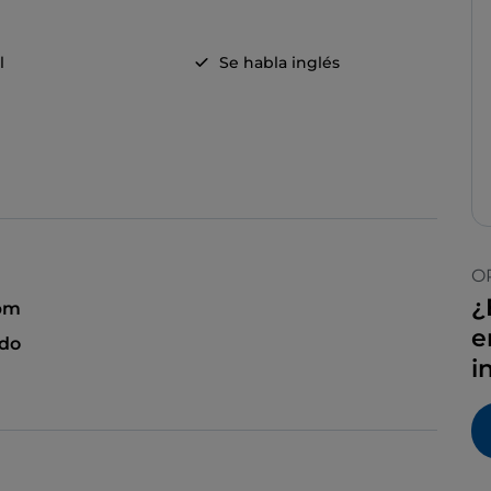
l
Se habla inglés
O
¿
 pm
e
ado
i