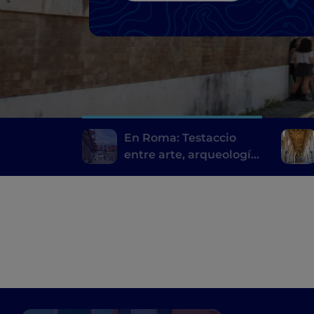
En Roma: Testaccio
entre arte, arqueología
y comida callejera
romana