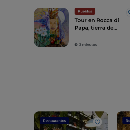
Pueblos
Tour en Rocca di
Papa, tierra de
historia centenaria
y leyendas
3 minutos
Restaurantes
Re
Me gusta