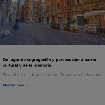
De lugar de segregación y persecución a barrio
cultural y de la memoria.
Situado en el Lungotevere de' Cenci, uno de los más
antiguos del mundo, solo superado por el de
Mostrar más
Venecia, el
Gueto de Roma
fue creado en 1555 por el
Papa Pablo IV. Los judíos que vivían aquí estaban
obligados a llevar un distintivo y no se les permitía
comerciar ni tener propiedades. Desmantelado