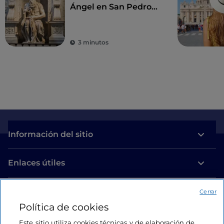
Ángel en San Pedro
ad Víncula
3 minutos
Información del sitio
Enlaces útiles
Acceso
Cerrar
Política de cookies
Estamos en contacto
Este sitio utiliza cookies técnicas y de elaboración de