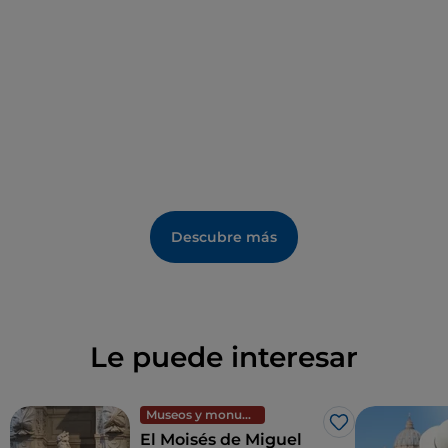
Al pasear por las callejuelas, te darás cuenta de que
algunos de los adoquines están cubiertos de placas
de latón, las
Memorie d'inciampo
, con los nombres
de los deportados que no regresaron de los campos
de exterminio durante la redada del 16 de octubre
de 1943.
Un lugar ideal para una
parada gastronómica
en la
que podrás degustar la
típica cocina kosher
, así
Descubre más
como platos
tradicionales judeorromanos,
como las
alcachofas
alla giudia
, el pastel de anchoas y escarola,
el caldo de pescado y los filetes de bacalao.
Le puede interesar
Museos y monumentos
Me gusta
El Moisés de Miguel