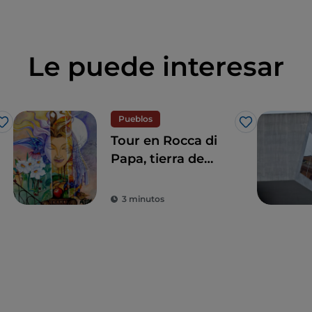
Le puede interesar
Pueblos
Me gusta
Me gusta
Tour en Rocca di
Papa, tierra de
historia centenaria
y leyendas
3 minutos