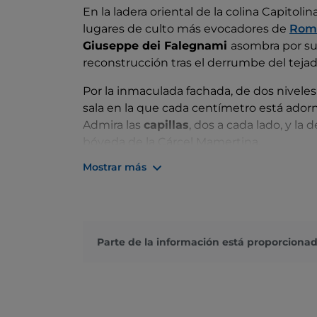
En la ladera oriental de la colina Capitol
lugares de culto más evocadores de
Rom
Giuseppe dei Falegnami
asombra por su 
reconstrucción tras el derrumbe del tejad
Por la inmaculada fachada, de dos nivele
sala en la que cada centímetro está ador
Admira las
capillas
, dos a cada lado, y la 
bóveda de la Cárcel Mamertina.
Mostrar más
La joya de la iglesia es el
techo
de la nave
Montani que representa la Natividad rodea
estatuas de madera se recolocaron en el 
Parte de la información está proporcionad