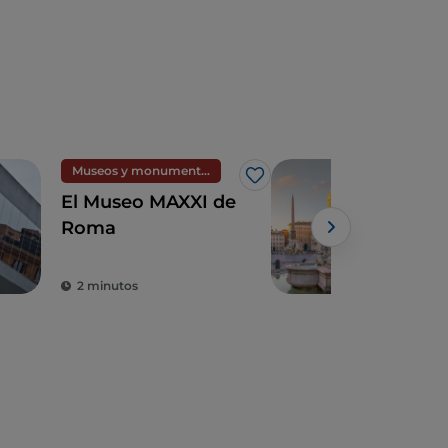
Museos y monumentos
Arte
Me gusta
El Museo MAXXI de
5 co
Roma
que
entr
lo 
2 minutos
4 m