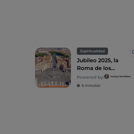
Espiritualidad
Jubileo 2025, la
Roma de los
peregrinos entre
Powered by:
las 13 iglesias
6 minutos
jubilares