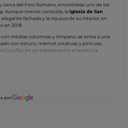
ina, cerca del Foro Romano, encontrarás uno de los
a
. Aunque menos conocida, la
iglesia de San
elegante fachada y la riqueza de su interior, en
o en 2018.
s con medias columnas y tímpano, se entra a una
nado con estuco, mármol, estatuas y pinturas.
del Crucifijo, en un espacio entre el suelo y la
, de madera dorada tallada con un diseño de
da de cuatro figuras angelicales. Todas las
artesonado el Miércoles de Ceniza de 2020.
a por: