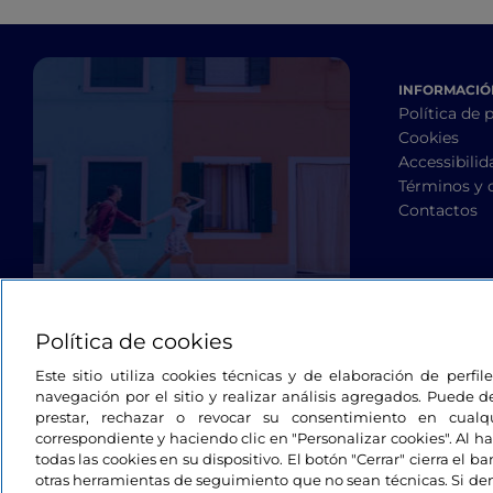
INFORMACIÓN
Política de 
Cookies
Accessibilid
Términos y 
Contactos
Política de cookies
Este sitio utiliza cookies técnicas y de elaboración de perfi
navegación por el sitio y realizar análisis agregados. Puede d
prestar, rechazar o revocar su consentimiento en cua
correspondiente y haciendo clic en "Personalizar cookies". Al ha
todas las cookies en su dispositivo. El botón "Cerrar" cierra el 
otras herramientas de seguimiento que no sean técnicas. Si d