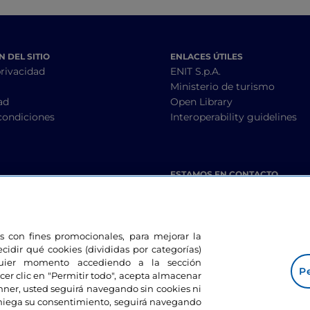
 DEL SITIO
ENLACES ÚTILES
privacidad
ENIT S.p.A.
Ministerio de turismo
ad
Open Library
condiciones
Interoperability guidelines
ESTAMOS EN CONTACTO
les con fines promocionales, para mejorar la
ecidir qué cookies (divididas por categorías)
lquier momento accediendo a la sección
Pe
cer clic en "Permitir todo", acepta almacenar
banner, usted seguirá navegando sin cookies ni
eniega su consentimiento, seguirá navegando