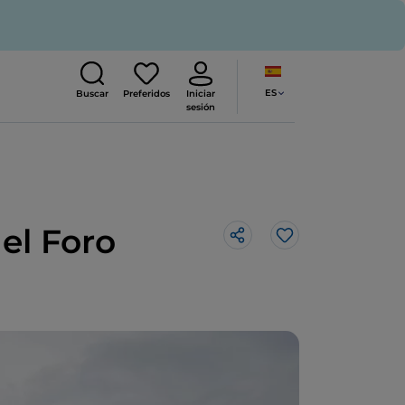
ES
Buscar
Preferidos
Iniciar
sesión
el Foro
Me gusta