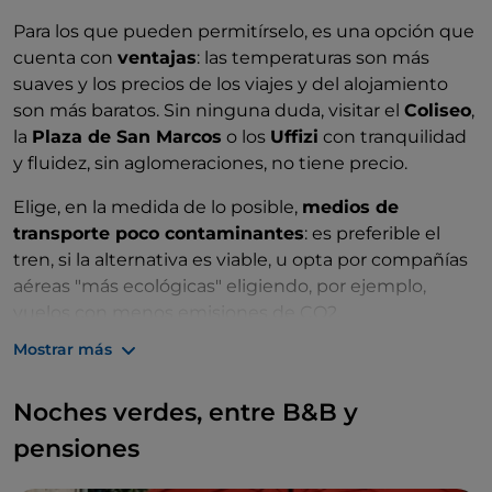
Para los que pueden permitírselo, es una opción que
cuenta con
ventajas
: las temperaturas son más
suaves y los precios de los viajes y del alojamiento
son más baratos. Sin ninguna duda, visitar el
Coliseo
,
la
Plaza de San Marcos
o los
Uffizi
con tranquilidad
y fluidez, sin aglomeraciones, no tiene precio.
Elige, en la medida de lo posible,
medios de
transporte poco contaminantes
: es preferible el
tren, si la alternativa es viable, u opta por compañías
aéreas "más ecológicas" eligiendo, por ejemplo,
vuelos con menos emisiones de CO2.
Mostrar más
Una vez hayas llegado, desplázate utilizando
el
transporte público
,
bicicletas
o
monopatines
Noches verdes, entre B&B y
eléctricos. Casi todas las ciudades italianas ofrecen ya
medios de
transporte compartidos
; combina la
pensiones
sostenibilidad con los beneficios para la salud
iniciándote en el
senderismo urbano
: explora los