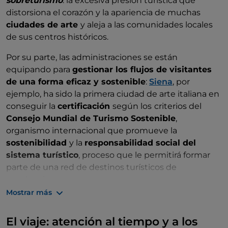
sobreturismo
: la excesiva presión turística que
distorsiona el corazón y la apariencia de muchas
ciudades de arte
y aleja a las comunidades locales
de sus centros históricos.
Por su parte, las administraciones se están
equipando para
gestionar los flujos de visitantes
de una forma eficaz y sostenible
:
Siena
, por
ejemplo, ha sido la primera ciudad de arte italiana en
conseguir la
certificación
según los
criterios del
Consejo Mundial de Turismo Sostenible
,
organismo internacional que promueve la
sostenibilidad
y la
responsabilidad social del
sistema turístico
, proceso que le permitirá formar
parte de una red de destinos turísticos de
excelencia.
Mostrar más
A la espera de que otros destinos se pongan al día,
todos deberíamos comprometernos a adoptar
El viaje: atención al tiempo y a los
estilos de viaje
que preserven las ciudades de los