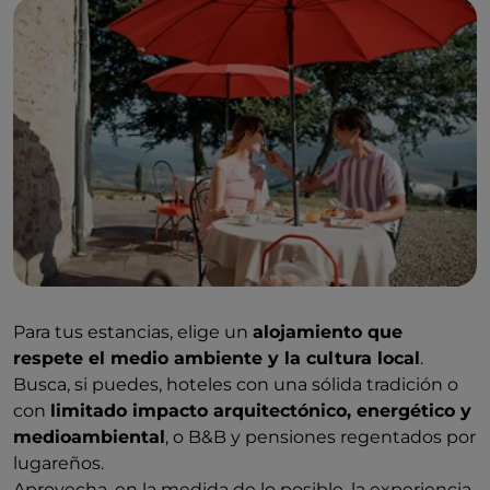
barrios y los pueblos a
pie
, a tu
ritmo, quizá fuera de
los caminos trillados: esa es la mejor manera pra
hacer descubrimientos sorprendentes.
Para tus estancias, elige un
alojamiento que
respete el medio ambiente y la cultura local
.
Busca, si puedes, hoteles con una sólida tradición o
con
limitado impacto arquitectónico, energético y
medioambiental
, o B&B y pensiones regentados por
lugareños.
Aprovecha, en la medida de lo posible, la experiencia