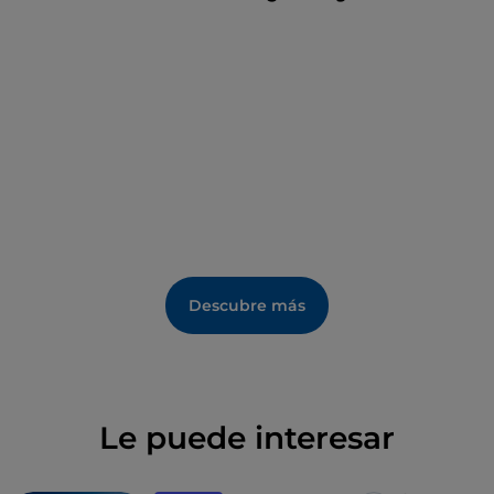
Entre los senderos más bellos se encuentra el
camino grande de Celestino
, que consta de 13
etapas con un total de 250 kilómetros: une L'Aquila y
Ortona y puede recorrerse en 6 días.
Descubre más
Le puede interesar