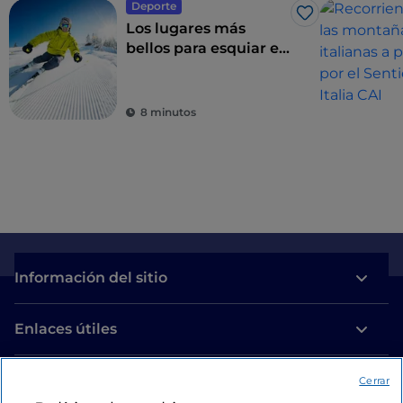
Deporte
Me gusta
Los lugares más
bellos para esquiar en
el Centro y Sur de
Italia
8 minutos
Información del sitio
Enlaces útiles
Acceso
Cerrar